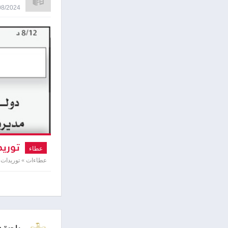
13/08/2024 9:30
توريد
عطاء
عطاءات » توريدات 