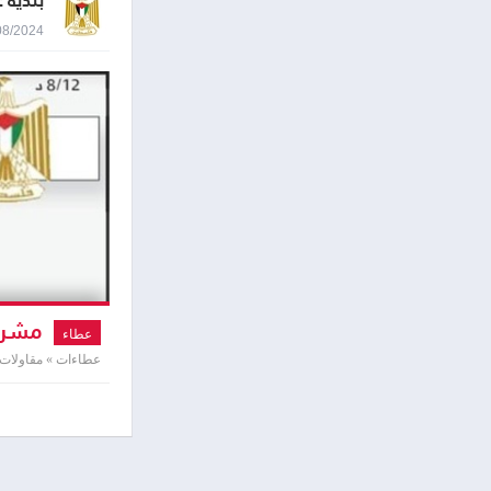
بلدية 
13/08/2024 9:28
مشروع
عطاء
عطاءات » مقاولات