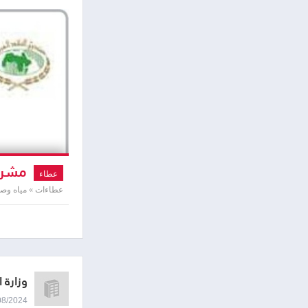
مشروع
عطاء
عطاءات » مياه و
وزارة ا
14/08/2024 9:00