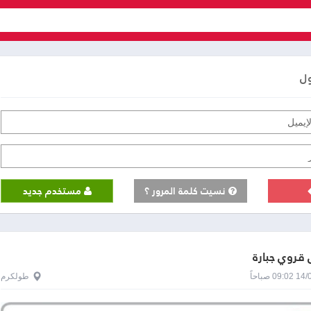
ول
نسيت كلمة المرور ؟
مستخدم جديد
قروي جبارة
0 صباحاً
طولكرم