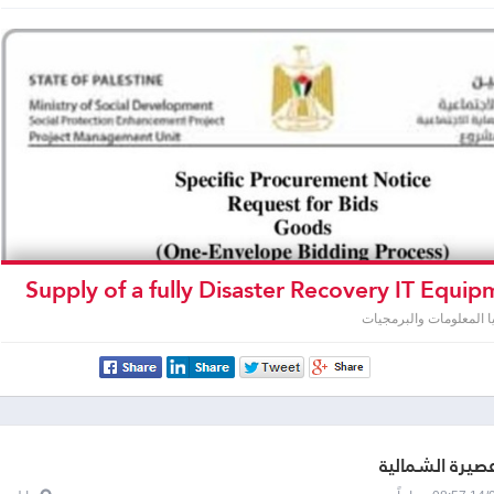
Supply of a fully Disaster Recovery IT Equi
needed for SPEP Data, and Supply of Web Ap
ا المعلومات والبرمجيات
Firewall ( WAF ) needed for Dat
عصيرة الشمالية