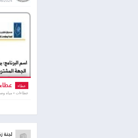
14/08/2024 8:57
عطاء 
عطاء
عطاءات » مياه و
لجنة زك