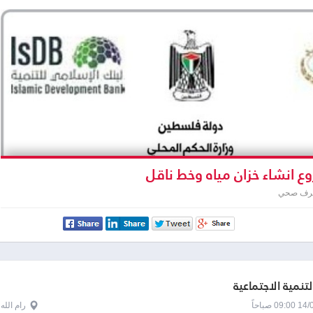
 انشاء خزان مياه وخط ناقل
صرف صحي
لتنمية الاجتماعية
0 صباحاً
رام الله