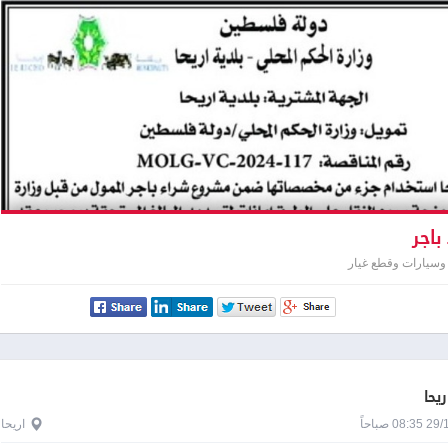
باجر
وسيارات وقطع غيار
ريحا
0 صباحاً
اريحا