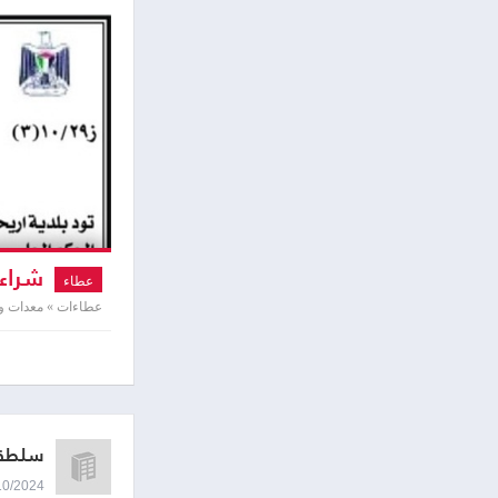
شراء 
عطاء
عطاءات » معدات وآ
سلطة 
29/10/2024 8:34