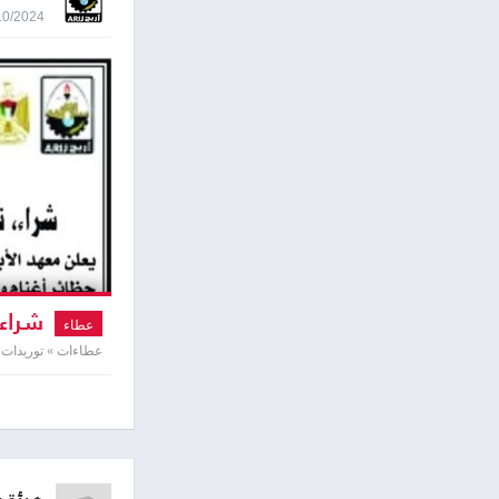
29/10/2024 8:34
شراء 
عطاء
عطاءات » توريدات 