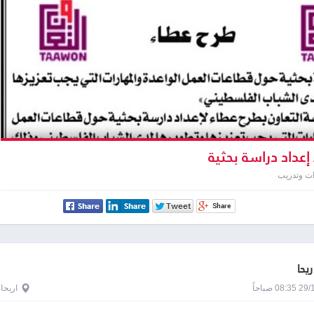
إعداد دراسة بحثية
ت وتدريب
ريحا
0 صباحاً
اريحا