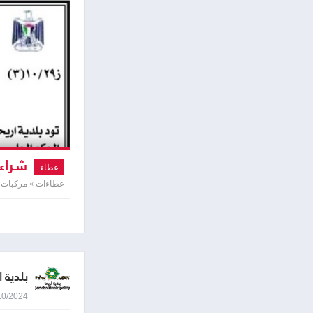
شراء 
عطاء
عطاءات » مركبات 
بلدية ا
29/10/2024 8:35