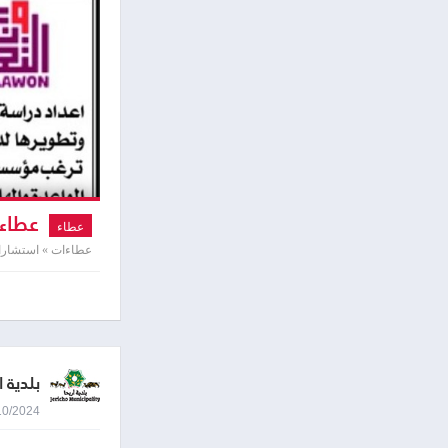
عطاء 
عطاء
عطاءات » استشارا
بلدية ا
29/10/2024 8:35