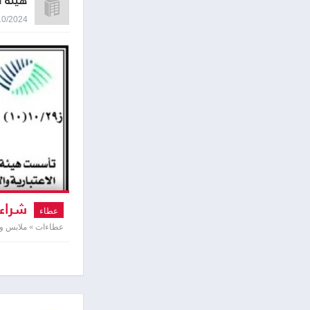
هيئة 
29/10/2024 8:33
شراء 
عطاء
عطاءات » ملابس وأ