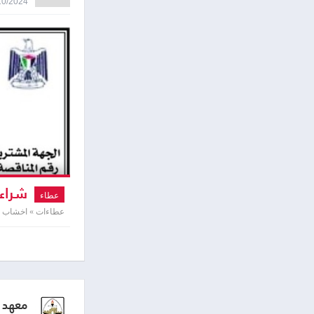
29/10/2024 8:34
شراء 
عطاء
عطاءات » اخشاب و
معهد ا