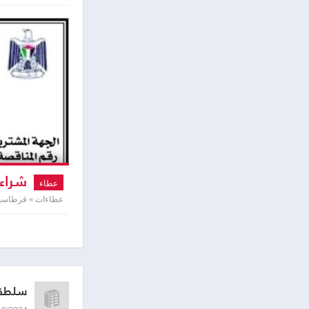
شراء 
عطاء
عطاءات » قرطاسية 
سلطة 