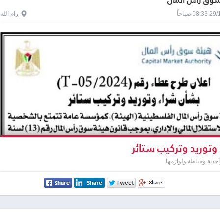
سوق رأس المال
0 صباحاً
رام الله
وتوريد وتركيب ستائر
حذية وخياطة ولوازمها