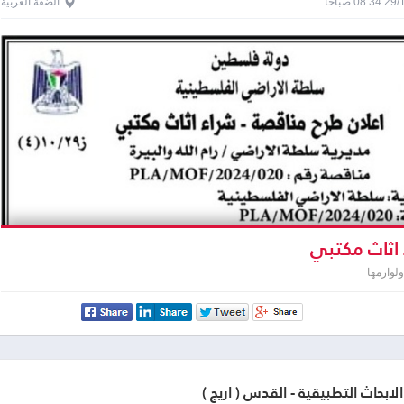
0 صباحاً
الضفة الغربية
اثاث مكتبي
لوازمها
لابحاث التطبيقية - القدس ( اريج )