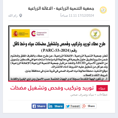
جمعية التنمية الزراعية - الاغاثة الزراعية
الفلسطينية - بارك
17/12/2024 11:11 صباحاً
رام الله
توريد وتركيب وفحص وتشغيل مضخات
عطاء
مياه وخط ناقل
عطاءات » مياه وصرف صحي