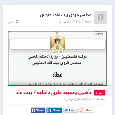
مجلس قروي بيت قاد الجنوبي
17/12/2024 09:17 صباحاً
جنين
تأهيل وتعبيد طرق داخلية / بيت قاد
عطاء
الجنوبي
عطاءات » مقاولات طرق وجدران