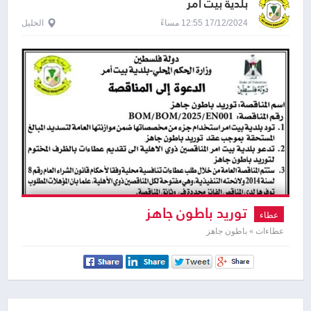
بلدية بيت امر
17/12/2024 12:55 مساءً
الخليل
توريد باطون جاهز
عطاء
عطاءات » باطون جاهز