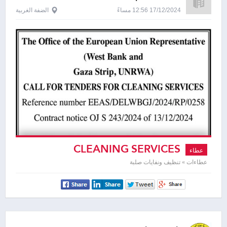
Representative
17/12/2024 12:56 مساءً
الضفة الغربية
CLEANING SERVICES
عطاء
عطاءات » تنظيف ونفايات صلبة