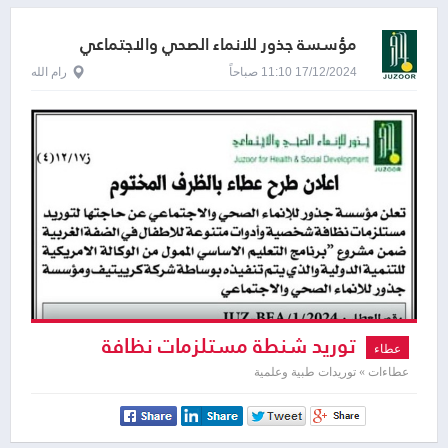
مؤسسة جذور للانماء الصحي والاجتماعي
17/12/2024 11:10 صباحاً
رام الله
توريد شنطة مستلزمات نظافة
عطاء
شخصية وأدوات متنوعة للاطفال
عطاءات » توريدات طبية وعلمية