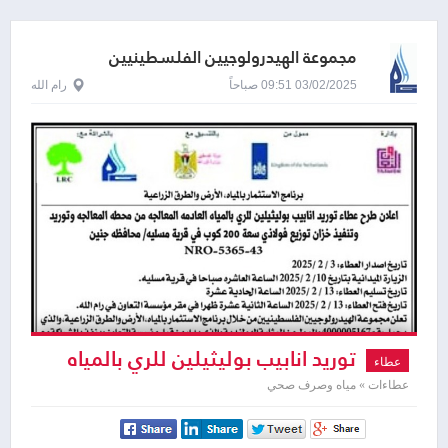
مجموعة الهيدرولوجيين الفلسطينيين
03/02/2025 09:51 صباحاً
رام الله
توريد انابيب بوليثيلين للري بالمياه
عطاء
العادمة المعالجه من محطه المعالجه وتوريد
عطاءات » مياه وصرف صحي
وتنفيذ خزان توزيع فولاذي سعة 200 كوب