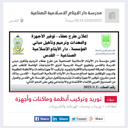
مدرسة دار الايتام الاسلامية الصناعية
02/02/2025 09:34 صباحاً
القدس
توريد وتركيب أنظمة وماكنات وأجهزة
عطاء
ومعدات الكترونية
عطاءات » توريدات وخدمات كهربائية والكترونيات