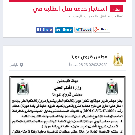
استئجار خدمة نقل الطلبة في
عطاء
التجمعات البدوية
عطاءات » النقل والخدمات اللوجستية
مجلس قروي عورتا
02/02/2025 08:23 صباحاً
نابلس