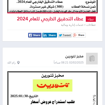
عطاء التدقيق الخارجي للعام 2024
عطاء
عطاءات » خدمات إدارية ومالية
مخبز تنورين
02/02/2025 08:21 صباحاً
رام الله