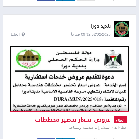
بلدية دورا
02/02/2025 09:32 صباحاً
الخليل
عروض اسعار تحضير مخططات
عطاء
هندسية وجداول كميات لانشاء وتشطيب
عطاءات » استشارات هندسية ومساحة
مدرسة القادسية الاساسية