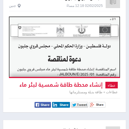
02/02/2025 12:18 مساءً
جنين
إنشاء محطة طاقة شمسية لبئر ماء
عطاء
مجلس قروي جلبون
عطاءات » طاقة بديلة ومستلزماتها