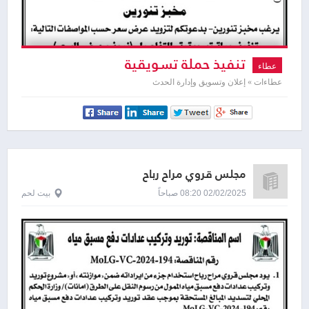
تنفيذ حملة تسويقية
عطاء
عطاءات » إعلان وتسويق وإدارة الحدث
مجلس قروي مراح رباح
02/02/2025 08:20 صباحاً
بيت لحم