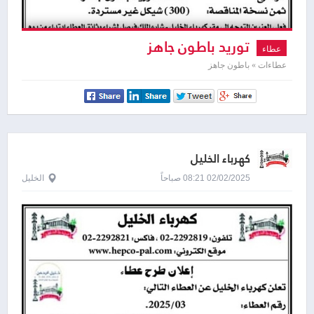
توريد باطون جاهز
عطاء
عطاءات » باطون جاهز
كهرباء الخليل
02/02/2025 08:21 صباحاً
الخليل