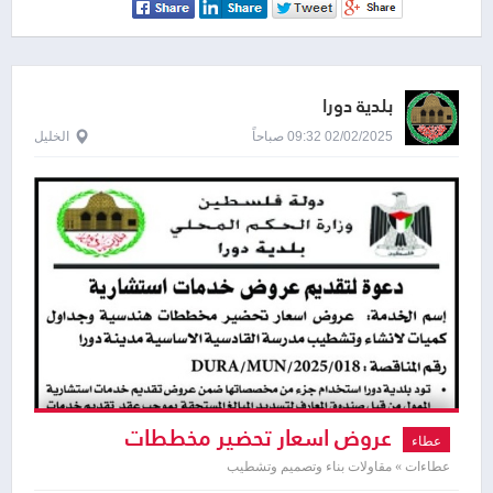
بلدية دورا
02/02/2025 09:32 صباحاً
الخليل
عروض اسعار تحضير مخططات
عطاء
هندسية وجداول كميات لانشاء وتشطيب
عطاءات » مقاولات بناء وتصميم وتشطيب