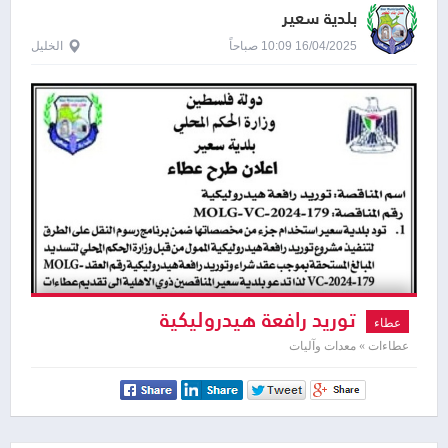
بلدية سعير
16/04/2025 10:09 صباحاً
الخليل
توريد رافعة هيدروليكية
عطاء
عطاءات » معدات وآليات