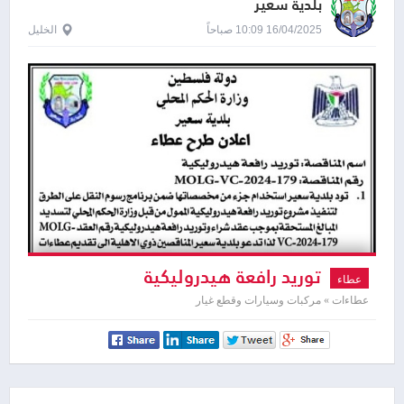
بلدية سعير
16/04/2025 10:09 صباحاً
الخليل
توريد رافعة هيدروليكية
عطاء
عطاءات » مركبات وسيارات وقطع غيار