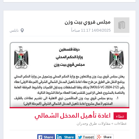
مجلس قروي بيت وزن
14/04/2025 11:17 صباحاً
نابلس
اعادة تأهيل المدخل الشمالي
عطاء
الشرقي ( المرحلة الأولى )
عطاءات » مقاولات طرق وجدران