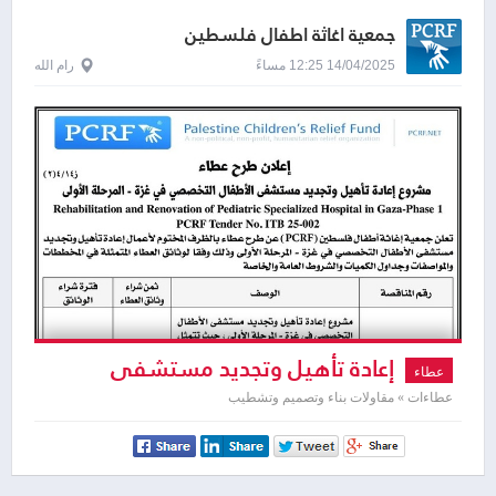
جمعية اغاثة اطفال فلسطين
14/04/2025 12:25 مساءً
رام الله
إعادة تأهيل وتجديد مستشفى
عطاء
الأطفال التخصصي في غزة - المرحلة الأولى
عطاءات » مقاولات بناء وتصميم وتشطيب