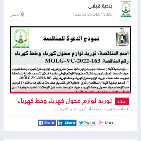
بلدية قبلان
14/04/2025 12:26 مساءً
نابلس
توريد لوازم محول كهرباء وخط كهرباء
عطاء
عطاءات » توريدات وخدمات كهربائية والكترونيات