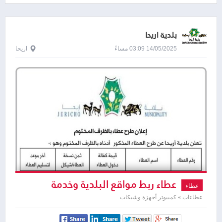
بلدية اريحا
14/05/2025 03:09 مساءً
اريحا
عطاء ربط مواقع البلدية وخدمة
عطاء
الانترنت
عطاءات » كمبيوتر أجهزة وشبكات