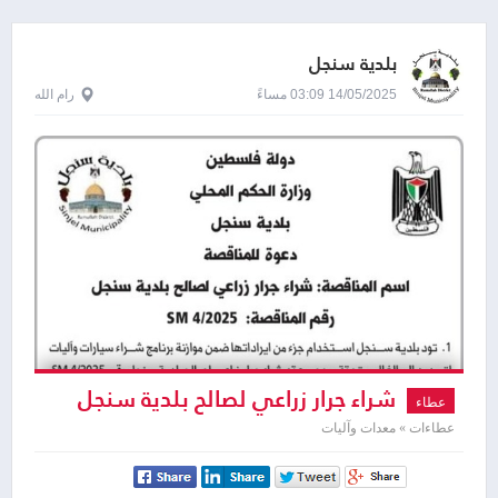
بلدية سنجل
14/05/2025 03:09 مساءً
رام الله
شراء جرار زراعي لصالح بلدية سنجل
عطاء
عطاءات » معدات وآليات