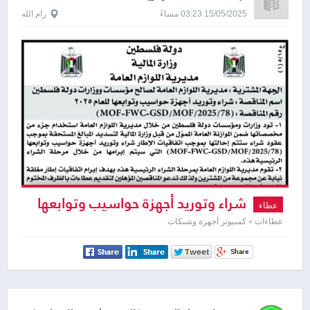
15/05/2025 03:23 مساءً
رام الله
شراء وتوريد أجهزة حواسيب وتوابعها
عطاء
للعام ٢٠٢٥
عطاءات » كمبيوتر أجهزة وشبكات