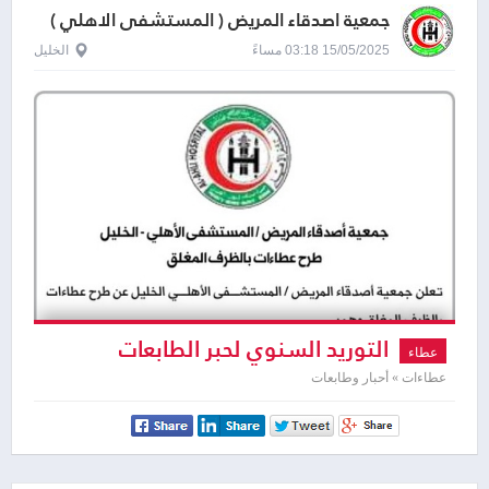
جمعية اصدقاء المريض ( المستشفى الاهلي )
15/05/2025 03:18 مساءً
الخليل
التوريد السنوي لحبر الطابعات
عطاء
ودسكات الحاسوب
عطاءات » أحبار وطابعات