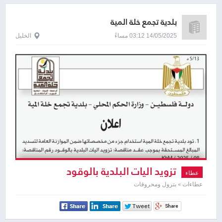
بلدية تجمع خلة المية
14/05/2025 03:12 مساءً
الخليل
تزويد اليات البلدية بالوقود
عطاء
عطاءات » بترول ومحروقات