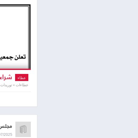
شراء 
عطاء
عطاءات » توريدات 
مجلس 
13/07/2025 8:52