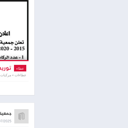
توريد
عطاء
عطاءات » مركبات 
جمعية 
13/07/2025 8:52