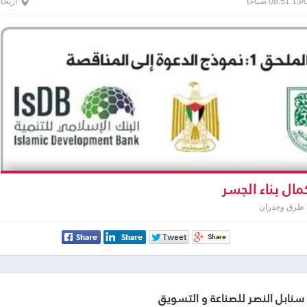
0 صباحاً
اريحا
ال بناء الجسر
 طرق وجدران
نابل النصر للصناعة و التسويق