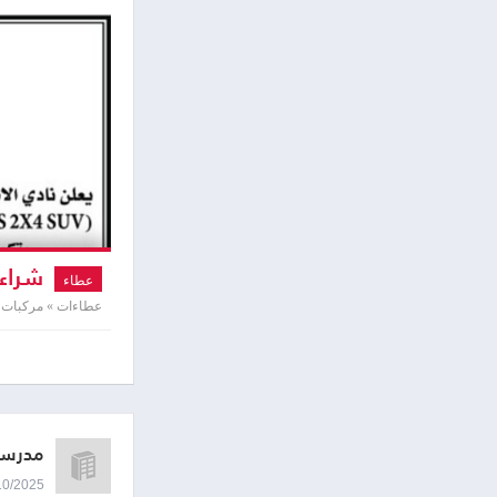
شراء 
عطاء
عطاءات » مركبات 
مدرسة 
08/10/2025 0:26