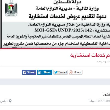
 خدمات استشارية
ت وتدريب
قربا
1 صباحاً
نابلس