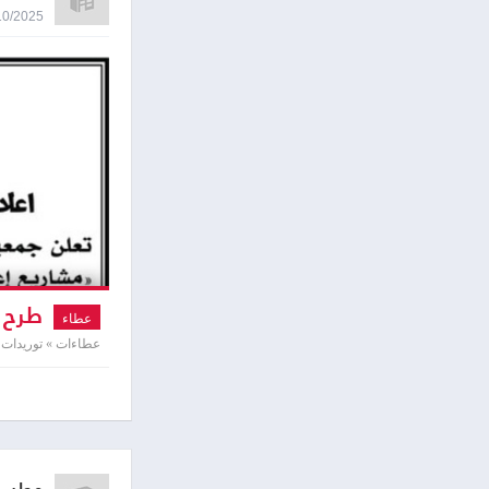
08/10/2025 0:25
طرح ع
عطاء
عطاءات » توريدات ت