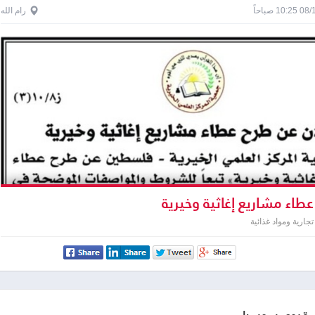
1 صباحاً
رام الله
طاء مشاريع إغاثية وخيرية
جارية ومواد غذائية