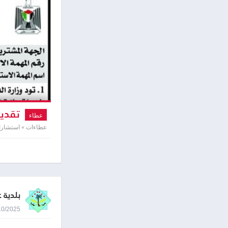
تقديم
عطاء
عطاءات » استشارا
بلدية ع
08/10/2025 0:27