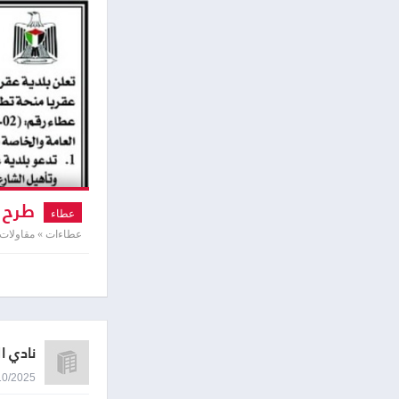
طرح ع
عطاء
عطاءات » مقاولات
نادي ا
08/10/2025 0:26