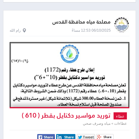
مصلحة مياه محافظة القدس
06/10/2025 12:53 مساءً
رام الله
توريد مواسير دكتايل بقطر ( 610 )
عطاء
عطاءات » مياه وصرف صحي