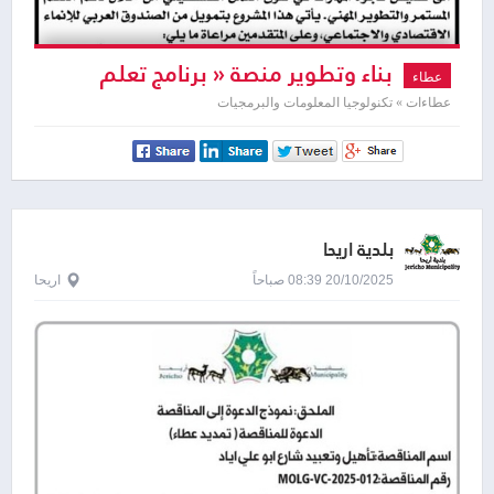
بناء وتطوير منصة « برنامج تعلم
عطاء
لتقود »
عطاءات » تكنولوجيا المعلومات والبرمجيات
بلدية اريحا
20/10/2025 08:39 صباحاً
اريحا