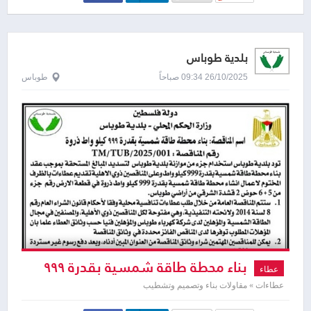
بلدية طوباس
26/10/2025 09:34 صباحاً
طوباس
بناء محطة طاقة شمسية بقدرة ٩٩٩
عطاء
كيلو واط ذروة
عطاءات » مقاولات بناء وتصميم وتشطيب