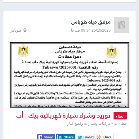
مرفق مياه طوباس
26/10/2025 09:34 صباحاً
طوباس
توريد وشراء سيارة كهربائية بيك - أب
عطاء
عدد 2
عطاءات » مركبات وسيارات وقطع غيار