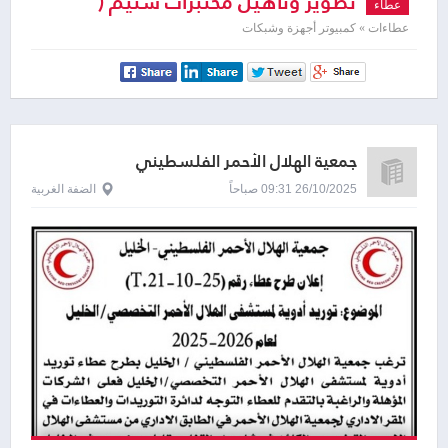
تطوير وتأهيل مختبرات ستيم (
عطاء
STEM ) في مدارس التربية والتعليم -
عطاءات » كمبيوتر أجهزة وشبكات
الحزمة الثانية
جمعية الهلال الأحمر الفلسطيني
26/10/2025 09:31 صباحاً
الضفة الغربية