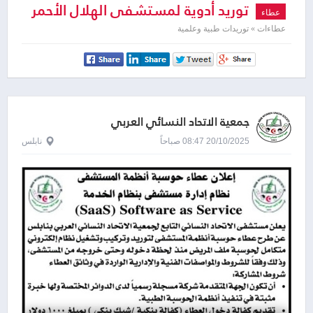
توريد أدوية لمستشفى الهلال الأحمر
عطاء
التخصصي الخليل لعام 2025-2024
عطاءات » توريدات طبية وعلمية
جمعية الاتحاد النسائي العربي
20/10/2025 08:47 صباحاً
نابلس