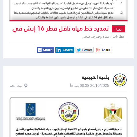
تمديد خط مياه ناقل قطر 16 إنش في
عطاء
الشارع الواصل ما بين بئري الفارعة والباذان
عطاءات » مياه وصرف صحي
بلدية العبيدية
20/10/2025 08:38 صباحاً
بيت لحم