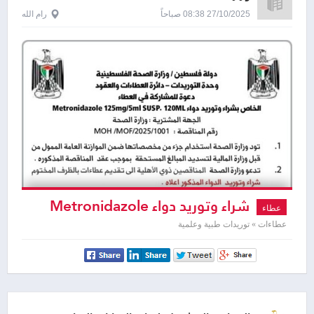
27/10/2025 08:38 صباحاً
رام الله
شراء وتوريد دواء Metronidazole
عطاء
125mg / 5ml SUSP . 120ML
عطاءات » توريدات طبية وعلمية