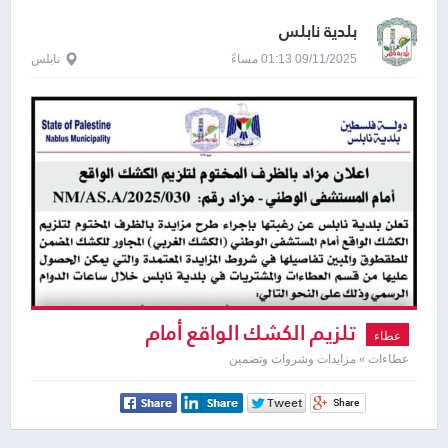
بلدية نابلس
09/11/2025 01:13 مساءً
نابلس
تلزيم الكشك الواقع أمام
عطاء
المستشفى الوطني
عطاءات » مزايدات وشروات وتضمين