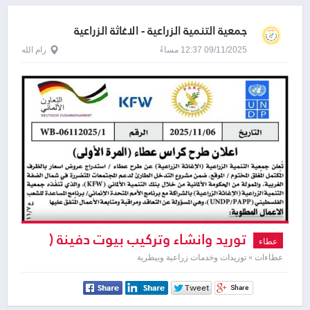
جمعية التنمية الزراعية - الاغاثة الزراعية
الفلسطينية - بارك
09/11/2025 12:37 مساءً
رام الله
توريد وانشاء وتركيب بيوت دفينة (
عطاء
بيوت بلاستيكية )
عطاءات » توريدات وخدمات زراعية وبيطرية