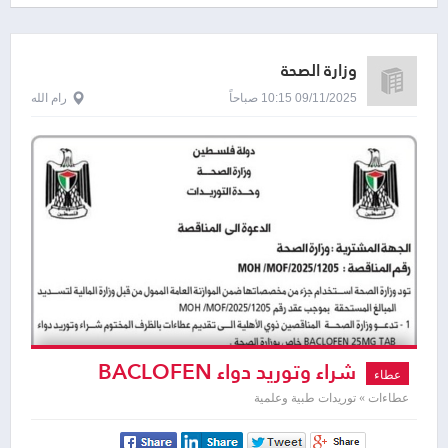
وزارة الصحة
09/11/2025 10:15 صباحاً
رام الله
شراء وتوريد دواء BACLOFEN
عطاء
25MG TAB
عطاءات » توريدات طبية وعلمية