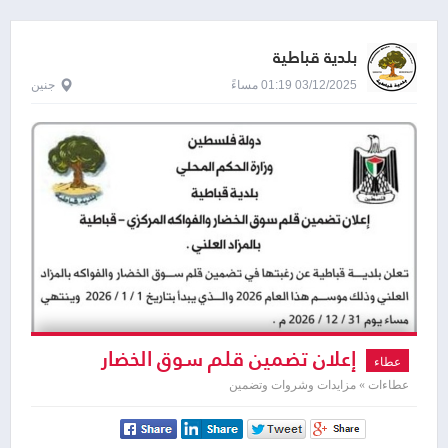
بلدية قباطية
03/12/2025 01:19 مساءً
جنين
إعلان تضمين قلم سوق الخضار
عطاء
والفواكه المركزي - قباطية بالمزاد العلني
عطاءات » مزايدات وشروات وتضمين