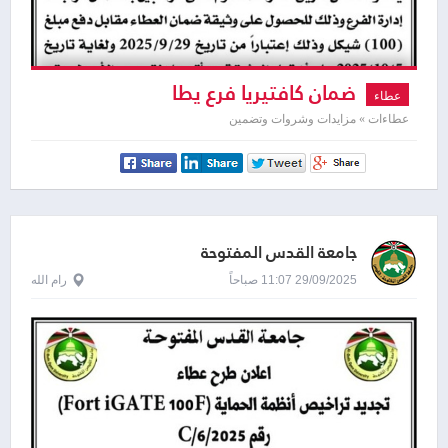
ضمان كافتيريا فرع يطا
عطاء
عطاءات » مزايدات وشروات وتضمين
جامعة القدس المفتوحة
29/09/2025 11:07 صباحاً
رام الله