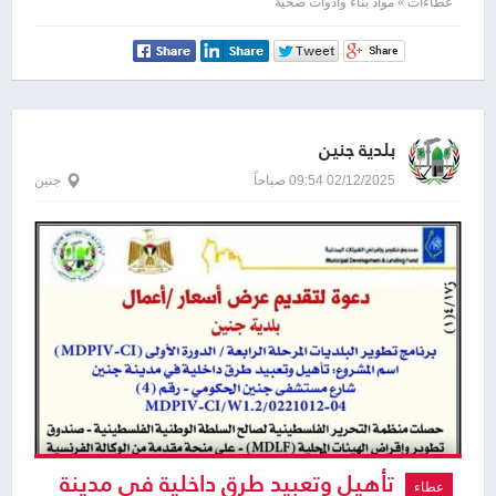
( بيتومين ومواد ولوازم )
عطاءات » مواد بناء وأدوات صحية
بلدية جنين
02/12/2025 09:54 صباحاً
جنين
تأهيل وتعبيد طرق داخلية في مدينة
عطاء