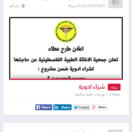
03/12/2025 01:23 مساءً
رام الله
شراء ادوية
عطاء
عطاءات » توريدات طبية وعلمية