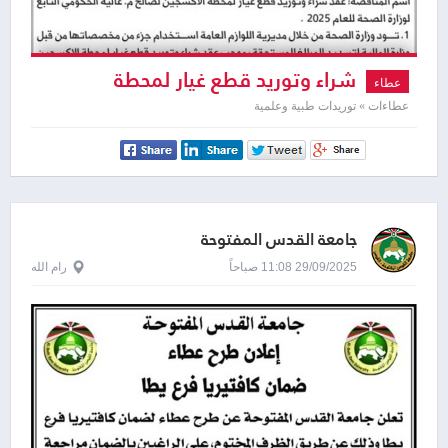
شراء وتوريد قطع غيار لمحطة
عطاء
الاكسجين الصالح .م . عالية الحكومي
عطاءات » توريدات طبية وعلمية
جامعة القدس المفتوحة
29/09/2025 11:08 صباحاً
رام الله