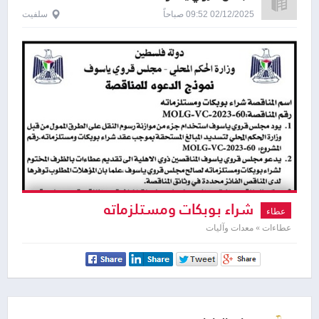
02/12/2025 09:52 صباحاً
سلفيت
شراء بوبكات ومستلزماته
عطاء
عطاءات » معدات وآليات