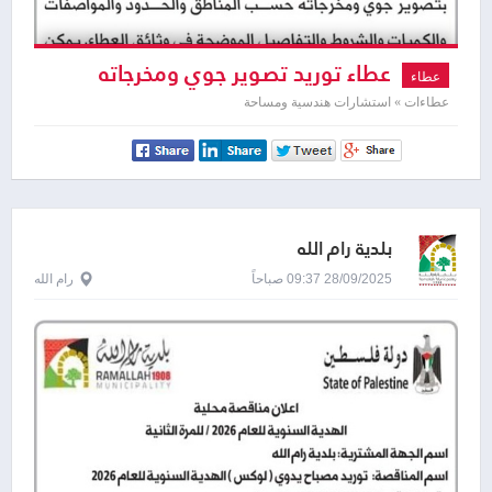
عطاء توريد تصوير جوي ومخرجاته
عطاء
عطاءات » استشارات هندسية ومساحة
بلدية رام الله
28/09/2025 09:37 صباحاً
رام الله