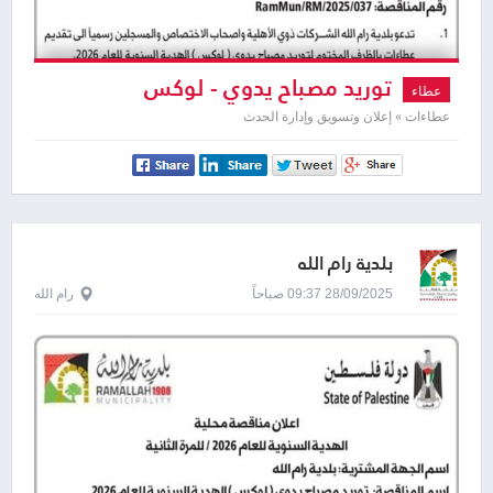
توريد مصباح يدوي - لوكس
عطاء
عطاءات » إعلان وتسويق وإدارة الحدث
بلدية رام الله
28/09/2025 09:37 صباحاً
رام الله