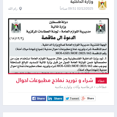
وزارة الداخلية
02/12/2025 09:51 صباحاً
رام الله
شراء و توريد نماذج مطبوعات احوال
عطاء
مدنية نموذج شهادة ميلاد
عطاءات » قرطاسية وأثاث ولوازم مكتبية