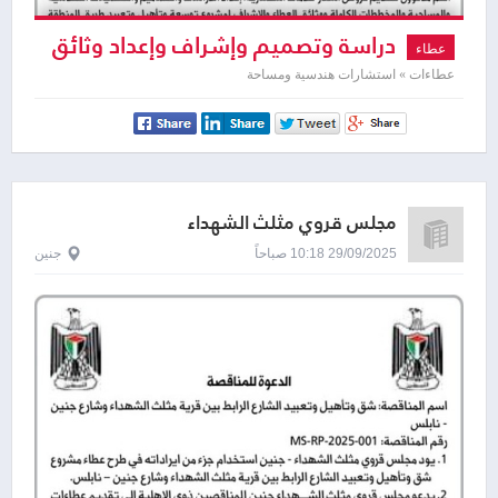
دراسة وتصميم وإشراف وإعداد وثائق
عطاء
عطاء لأعمال توسعة وتأهيل وتعبيد طريق
عطاءات » استشارات هندسية ومساحة
المنطقة الصناعية
مجلس قروي مثلث الشهداء
29/09/2025 10:18 صباحاً
جنين