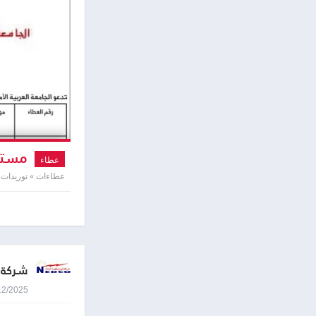
مسته
عطاء
عطاءات » توريدات 
شركة ت
22/12/2025 8:56