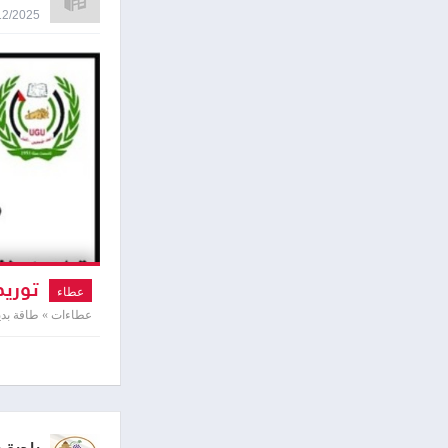
22/12/2025 8:53
توريد
عطاء
عطاءات » طاقة بدي