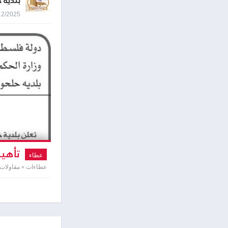
بلدية 
21/12/2025 9:34
تأهيل
عطاء
عطاءات » مقاولات