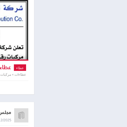
عطاء 
عطاء
عطاءات » مركبات 
مجلس ا
22/12/2025 8:55