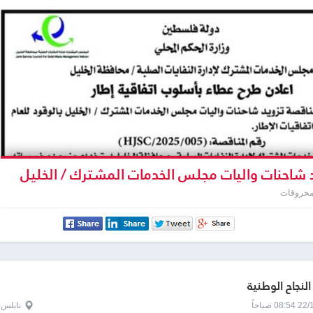
 شاحنات واليات مجلس الخدمات المشترك / الخليل
2026
محروقات
النجاح الوطنية
0 صباحاً
نابلس