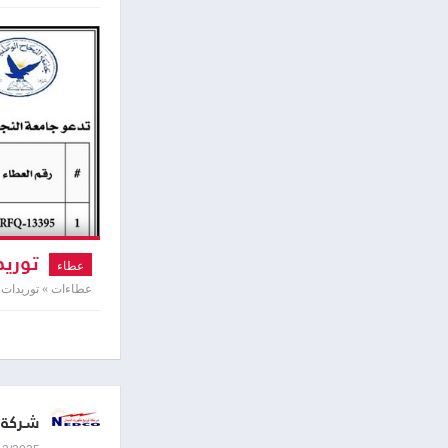
توريد
عطاء
عطاءات » توريدات و
شركة ت