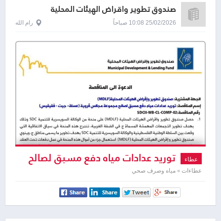
صندوق تطوير واقراض الهيئات المحلية
25/02/2026 10:08 صباحاً
رام الله
توريد عدادات مياه دفع مسبق لصالح
عطاء
مجموعة مجالس قروية
عطاءات » مياه وصرف صحي