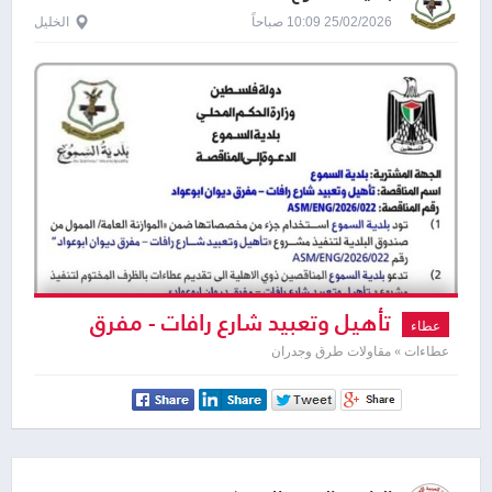
25/02/2026 10:09 صباحاً
الخليل
تأهيل وتعبيد شارع رافات - مفرق
عطاء
دیوان ابو عواد
عطاءات » مقاولات طرق وجدران