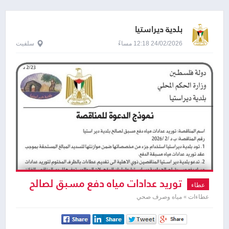
بلدية ديراستيا
24/02/2026 12:18 مساءً
سلفيت
توريد عدادات مياه دفع مسبق لصالح
عطاء
بلدية دير استيا
عطاءات » مياه وصرف صحي