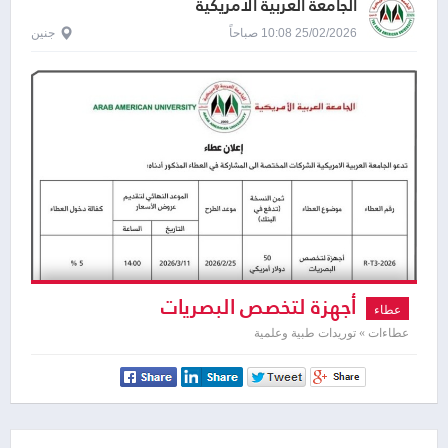
الجامعة العربية الامريكية
25/02/2026 10:08 صباحاً
جنين
أجهزة لتخصص البصريات
عطاء
عطاءات » توريدات طبية وعلمية