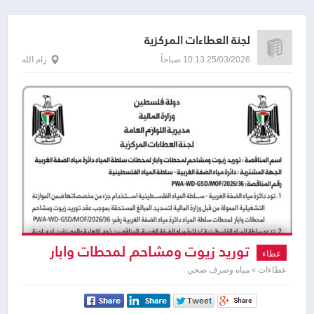
لجنة العطاءات المركزية
25/03/2026 10:13 صباحاً
رام الله
توريد زيوت ومشاحم لمحطات وابار
عطاء
لمحطات سلطة المياه دائرة مياه الضفة
عطاءات » مياه وصرف صحي
الغربية