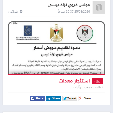
مجلس قروي نزلة عيسى
25/03/2026 10:37 صباحاً
طولكرم
استئجار معدات
عطاء
عطاءات » معدات وآليات