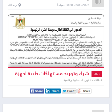
25/03/2026 10:38 صباحاً
رام الله
شراء وتوريد مستهلكات طبية اجهزة
عطاء
منظمات القلب
عطاءات » توريدات طبية وعلمية