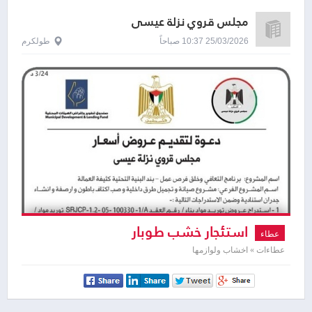
مجلس قروي نزلة عيسى
25/03/2026 10:37 صباحاً
طولكرم
استئجار خشب طوبار
عطاء
عطاءات » اخشاب ولوازمها