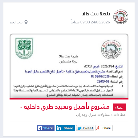
بلدية بيت جالا
24/03/2026 09:33 صباحاً
بيت لحم
مشروع تأهيل وتعبيد طرق داخلية -
عطاء
تأهيل شارع الشهيد جايل العرجا
عطاءات » مقاولات طرق وجدران