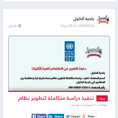
بلدية الخليل
24/03/2026 09:31 صباحاً
الخليل
تنفيذ دراسة متكاملة لتطوير نظام
عطاء
مستدام لإدارة ومعالجة ربو المناشير في
عطاءات » استشارات وتدريب
بلدية الخليل