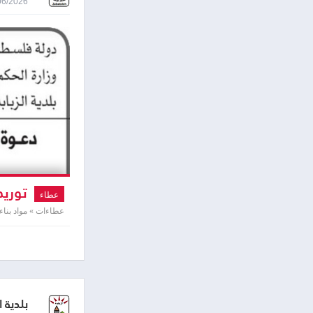
10/06/2026 9:57
توريد 
عطاء
عطاءات » مواد بناء
بلدية ا