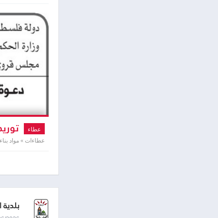
توريد
عطاء
عطاءات » مواد بناء
بلدية ا