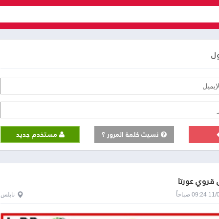
ول
نسيت كلمة المرور ؟
مستخدم جديد
قروي عورتا
0 صباحاً
نابلس