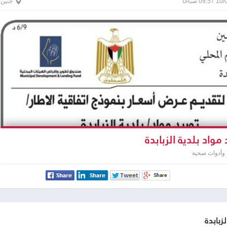
0 صباحاً
جنين
مواد بلدية الزبابدة
 وأدوات صحية
لزبابدة