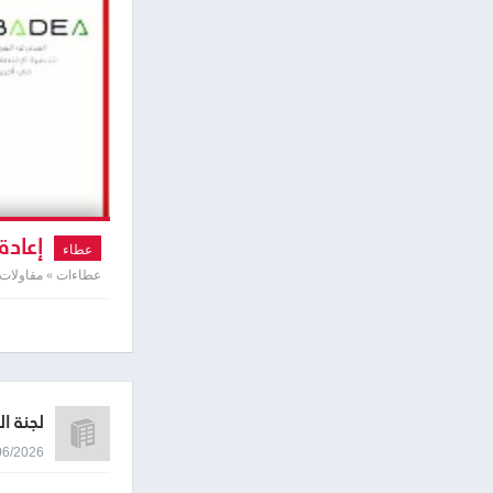
إعادة 
عطاء
عطاءات » مقاولات
لجنة ا
11/06/2026 9:23