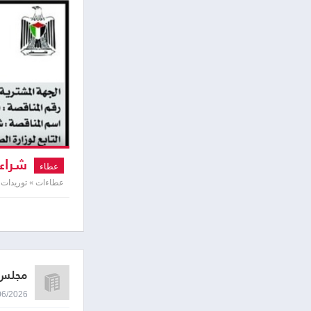
شراء وتو
عطاء
عطاءات » توريدات 
مجلس 
11/06/2026 9:21