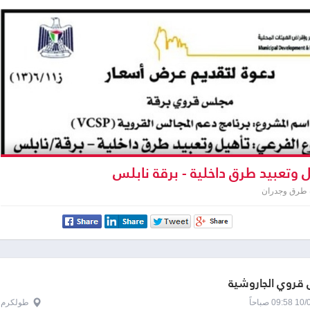
 وتعبيد طرق داخلية - برقة نابلس
 طرق وجدران
قروي الجاروشية
0 صباحاً
طولكرم