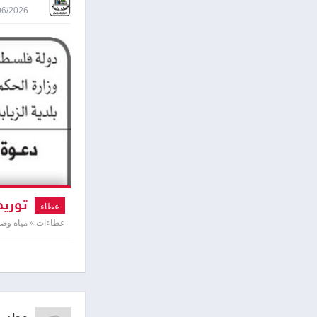
10/06/2026 9:57
توريد 
عطاء
عطاءات » مياه و