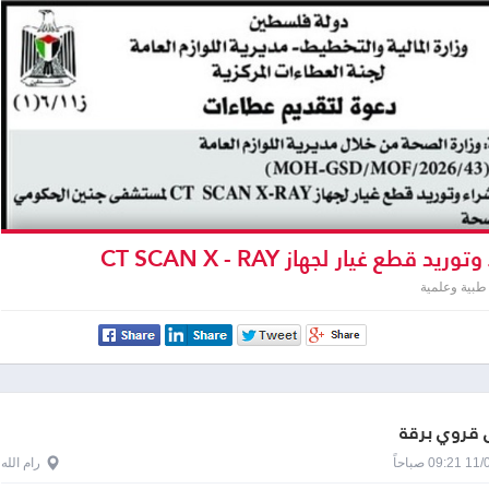
ريد قطع غيار لجهاز CT SCAN X - RAY
طبية وعلمية
قروي برقة
0 صباحاً
رام الله