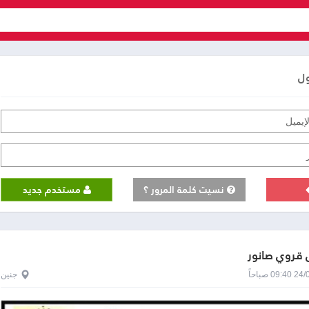
ول
نسيت كلمة المرور ؟
مستخدم جديد
قروي صانور
0 صباحاً
جنين