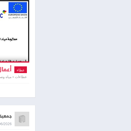
أعمال
عطاء
عطاءات » مياه و
جمعية 
24/06/2026 9:38