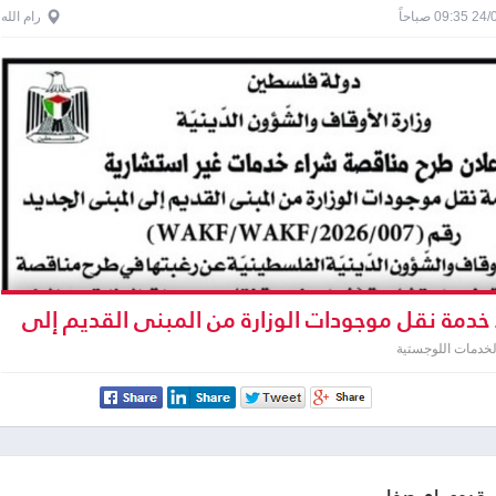
0 صباحاً
رام الله
خدمة نقل موجودات الوزارة من المبنى القديم إلى
يد
لخدمات اللوجستية