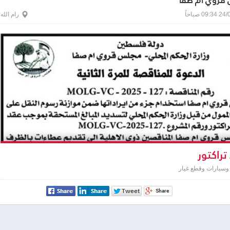
قروي ام صفا
0 صباحاً
رام الله
تراكتور
وسيارات وقطع غيار