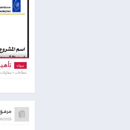
تأهيل
عطاء
عطاءات » مقاولات
مرفـق 
24/06/2026 9:39