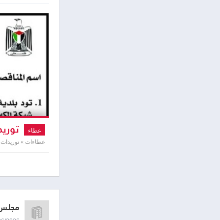
توريد 
عطاء
عطاءات » توريدات و
مجلس ا