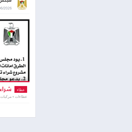
مجلس 
24/06/2026 9:34
شراء 
عطاء
عطاءات » مركبات 