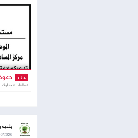
دعوة 
عطاء
عطاءات » مقاولات
بلدية ب
24/06/2026 9:37